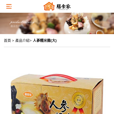
首頁 >
產品介紹>
人蔘糯米雞(大)