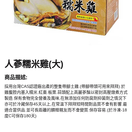
人蔘糯米雞(大)
商品描述:
採用台灣CAS認證廠出產的整隻帶腳土雞.(帶腳帶頭可用來拜拜).於
雞腹腔内塞入糯米.紅棗.板栗.蒜頭配上高麗蔘鬚以密封高壓燉煮方式
製造.保有食物完全營養及風味,在無添加任何防腐劑抑菌劑之情況下
亦可於冷藏保存45天以上,在常溫下拜拜短時間對品質不會有影響.最
適合當供品.並可長距離的饋贈親友而不會變質.保存容易.(於冷凍-18
度C可保存180天)