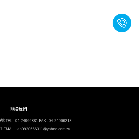
聯絡我們
: 04-24966881 FAX : 04-24966213
EMAIL : ab0920666311@yahoo.com.tw