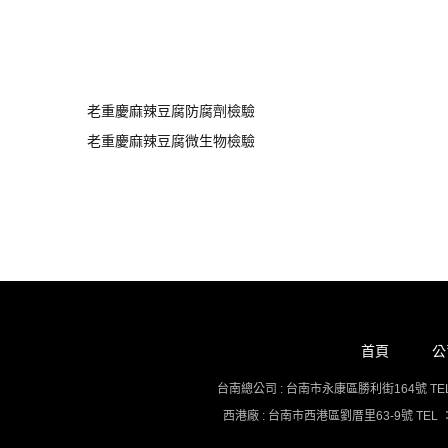
老重慶麻辣豆腐防腐劑檢驗
老重慶麻辣豆腐微生物檢驗
首頁
公
台南總公司 : 台南市永康區勝利街164號 TEL : 06
西港廠 : 台南市西港區劉厝里63-9號 TEL ：06-