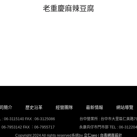
老重慶麻辣豆腐
司簡介
歷史沿革
經營團隊
最新情報
網站導覽
-3115140 FAX : 06-3125086
台中營業所 : 台中市大里區仁美路79號 TEL 
7953142 FAX ：06-7955717
永康兵仔市門市部 TEL : 06-3122047 
Copyright 2024 All rights reserved系統by
立仁seo
|
台南網頁設計